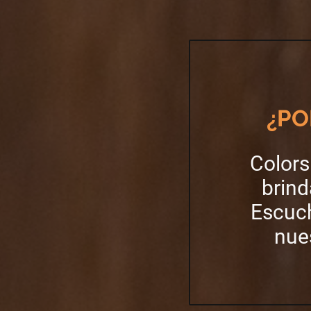
¿PO
Colors
brind
Escuc
nue