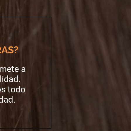
RAS?
omete a
lidad.
s todo
dad.